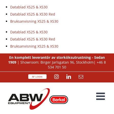
Datablad XS25 & XS30
Datablad XS25 & XS30 Red
Bruksanvisning XS25 & XS30
Datablad XS25 & XS30
Datablad XS25 & XS30 Red
Bruksanvisning XS25 & XS30
Fortsätt
En komplett leverantör av storköksutrustning - Sedan
1909
| Showroom: Birger Jarlsgatan 96, Stockholm|
+46 8
till
534 701 50
innehållet
ÅF
Instagram
LinkedIn
E-
Login
post