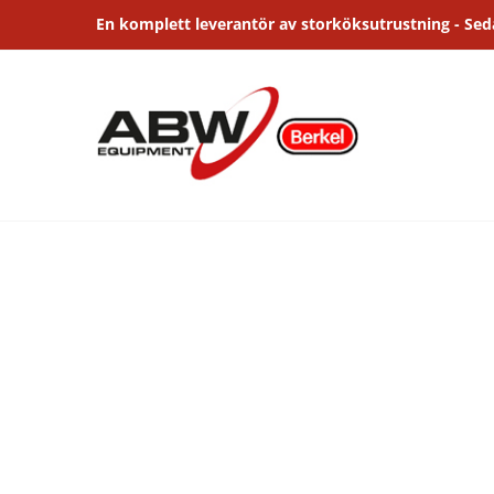
Fortsätt
En komplett leverantör av storköksutrustning - Se
till
innehållet