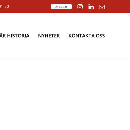
01 50
ÅF
Instagram
LinkedIn
E-
Login
post
ÅR HISTORIA
NYHETER
KONTAKTA OSS