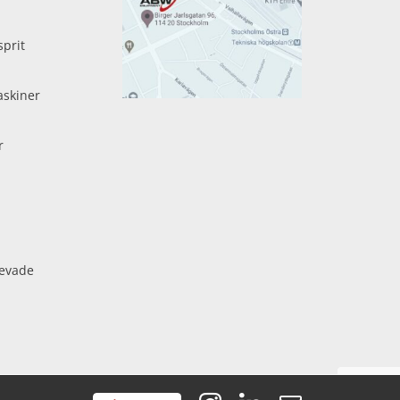
sprit
skiner
r
evade