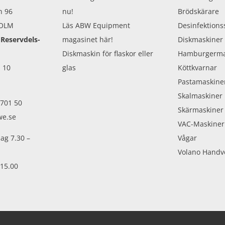
n 96
nu!
Brödskärare
HOLM
Läs ABW Equipment
Desinfektions
 Reservdels-
magasinet här!
Diskmaskiner
Diskmaskin för flaskor eller
Hamburgerma
 10
glas
Köttkvarnar
Pastamaskine
Skalmaskiner
 701 50
Skärmaskiner
we.se
VAC-Maskiner
ag 7.30 –
Vågar
Volano Handv
 15.00