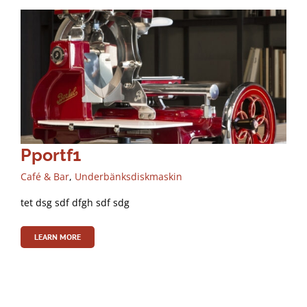
Pportf1
Café & Bar
,
Underbänksdiskmaskin
tet dsg sdf dfgh sdf sdg
LEARN MORE