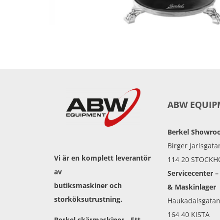
ABW EQUIP
Berkel Showr
Birger Jarlsgata
Vi är en komplett leverantör
114 20 STOCK
av
Servicecenter –
butiksmaskiner och
& Maskinlager
storköksutrustning.
Haukadalsgatan
164 40 KISTA
Berkel skärmaskiner- Ett