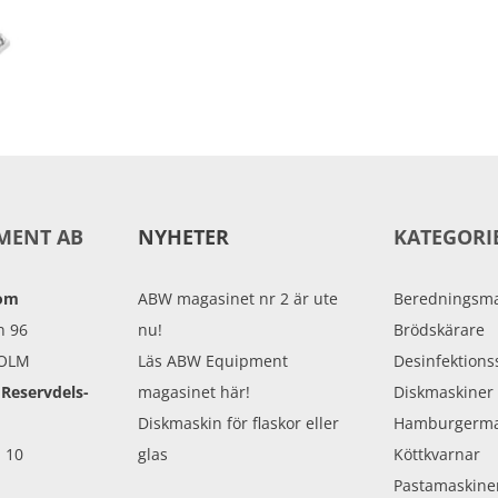
MENT AB
NYHETER
KATEGORI
oom
ABW magasinet nr 2 är ute
Beredningsma
n 96
nu!
Brödskärare
HOLM
Läs ABW Equipment
Desinfektions
 Reservdels-
magasinet här!
Diskmaskiner
Diskmaskin för flaskor eller
Hamburgerma
 10
glas
Köttkvarnar
Pastamaskine