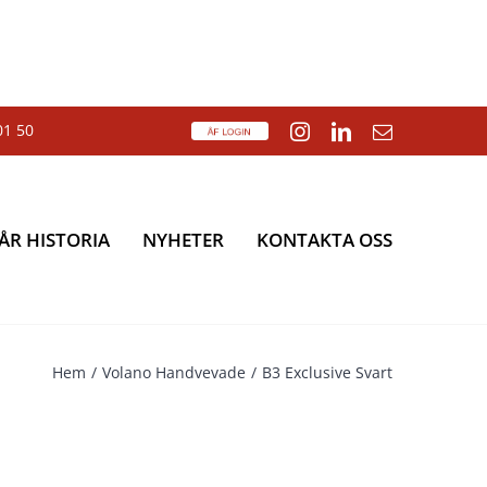
01 50
ÅF
Instagram
LinkedIn
E-
Login
post
ÅR HISTORIA
NYHETER
KONTAKTA OSS
Hem
Volano Handvevade
B3 Exclusive Svart