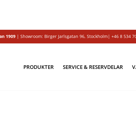
dan 1909
| Showroom: Birger Jarlsgatan 96, Stockholm|
+46 8 534 7
PRODUKTER
SERVICE & RESERVDELAR
V