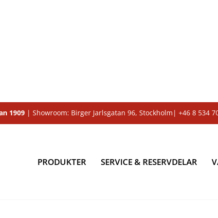
dan 1909
| Showroom: Birger Jarlsgatan 96, Stockholm|
+46 8 534 7
PRODUKTER
SERVICE & RESERVDELAR
V