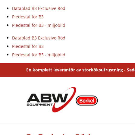
Datablad B3 Exclusive Röd
Piedestal för B3
Piedestal för B3 - miljöbild
Datablad B3 Exclusive Röd
Piedestal för B3
Piedestal för B3 - miljöbild
Fortsätt
En komplett leverantör av storköksutrustning - Se
till
innehållet