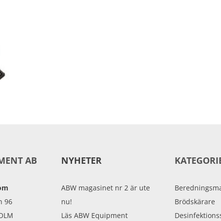
MENT AB
NYHETER
KATEGORI
oom
ABW magasinet nr 2 är ute
Beredningsma
n 96
nu!
Brödskärare
HOLM
Läs ABW Equipment
Desinfektions