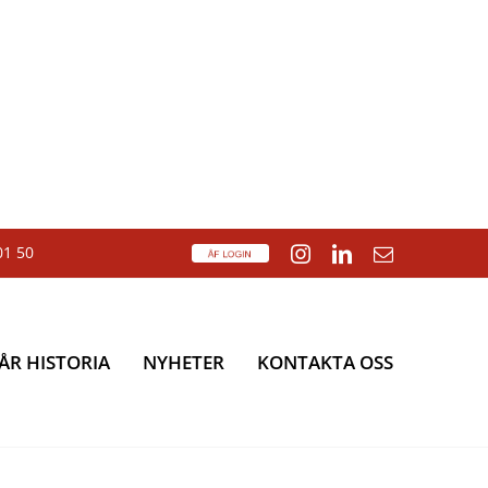
01 50
ÅF
Instagram
LinkedIn
E-
Login
post
ÅR HISTORIA
NYHETER
KONTAKTA OSS