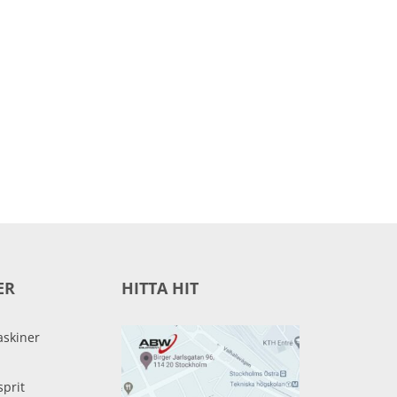
ER
HITTA HIT
skiner
sprit