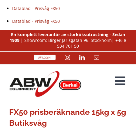
Datablad - Prisvåg FX50
Datablad - Prisvåg FX50
Fortsätt
En komplett leverantör av storköksutrustning - Sedan
1909
| Showroom: Birger Jarlsgatan 96, Stockholm|
+46 8
till
534 701 50
innehållet
ÅF
Instagram
LinkedIn
E-
Login
post
FX50 prisberäknande 15kg x 5g
Butiksvåg