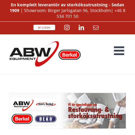
Fortsätt
En komplett leverantör av storköksutrustning - Sedan
1909
| Showroom: Birger Jarlsgatan 96, Stockholm|
+46 8
till
534 701 50
innehållet
ÅF
Instagram
LinkedIn
E-
Login
post