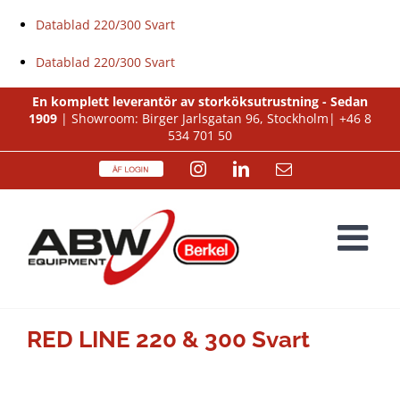
Datablad 220/300 Svart
Datablad 220/300 Svart
Fortsätt
En komplett leverantör av storköksutrustning - Sedan
1909
| Showroom: Birger Jarlsgatan 96, Stockholm|
+46 8
till
534 701 50
innehållet
ÅF
Instagram
LinkedIn
E-
Login
post
RED LINE 220 & 300 Svart