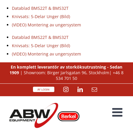
Datablad BMS22T & BMS32T
Knivsats: 5-Delar Unger (Bild)
(VIDEO) Montering av ungersystem
Datablad BMS22T & BMS32T
Knivsats: 5-Delar Unger (Bild)
(VIDEO) Montering av ungersystem
Fortsätt
En komplett leverantör av storköksutrustning - Sedan
1909
| Showroom: Birger Jarlsgatan 96, Stockholm|
+46 8
till
534 701 50
innehållet
ÅF
Instagram
LinkedIn
E-
Login
post