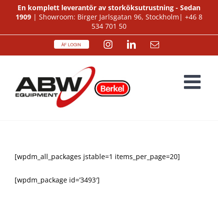
Fortsätt
En komplett leverantör av storköksutrustning - Sedan
1909
| Showroom: Birger Jarlsgatan 96, Stockholm|
+46 8
till
534 701 50
innehållet
ÅF
Instagram
LinkedIn
E-
Login
post
[wpdm_all_packages jstable=1 items_per_page=20]
[wpdm_package id=’3493′]