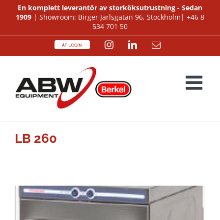
Fortsätt
En komplett leverantör av storköksutrustning - Sedan
1909
| Showroom: Birger Jarlsgatan 96, Stockholm|
+46 8
till
534 701 50
innehållet
ÅF
Instagram
LinkedIn
E-
Login
post
LB 260