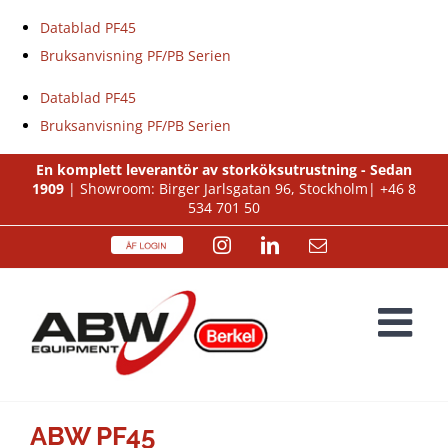
Datablad PF45
Bruksanvisning PF/PB Serien
Datablad PF45
Bruksanvisning PF/PB Serien
Fortsätt
En komplett leverantör av storköksutrustning - Sedan
1909
| Showroom: Birger Jarlsgatan 96, Stockholm|
+46 8
till
534 701 50
innehållet
ÅF
Instagram
LinkedIn
E-
Login
post
ABW PF45