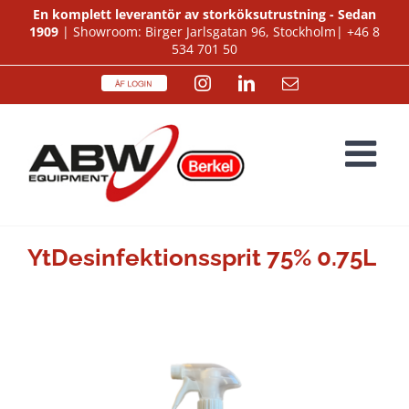
Fortsätt
En komplett leverantör av storköksutrustning - Sedan
1909
| Showroom: Birger Jarlsgatan 96, Stockholm|
+46 8
till
534 701 50
innehållet
ÅF
Instagram
LinkedIn
E-
Login
post
YtDesinfektionssprit 75% 0.75L