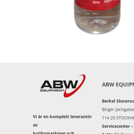
ABW EQUIP
Berkel Showr
Birger Jarlsgata
Vi är en komplett leverantör
114 20 STOCK
av
Servicecenter –
butiksmaskiner och