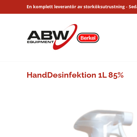
Fortsätt
En komplett leverantör av storköksutrustning - Se
till
innehållet
HandDesinfektion 1L 85%