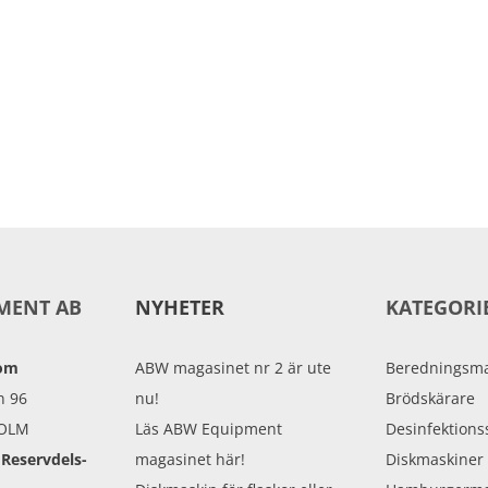
MENT AB
NYHETER
KATEGORI
oom
ABW magasinet nr 2 är ute
Beredningsma
n 96
nu!
Brödskärare
HOLM
Läs ABW Equipment
Desinfektions
 Reservdels-
magasinet här!
Diskmaskiner