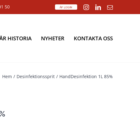
01 50
ÅF
Instagram
LinkedIn
E-
Login
post
ÅR HISTORIA
NYHETER
KONTAKTA OSS
Hem
Desinfektionssprit
HandDesinfektion 1L 85%
5%