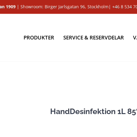
dan 1909
| Showroom: Birger Jarlsgatan 96, Stockholm|
+46 8 534 7
PRODUKTER
SERVICE & RESERVDELAR
V
HandDesinfektion 1L 8