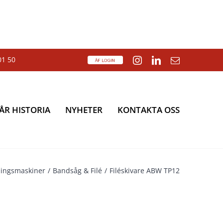
01 50
ÅF
Instagram
LinkedIn
E-
Login
post
ÅR HISTORIA
NYHETER
KONTAKTA OSS
ingsmaskiner
Bandsåg & Filé
Filéskivare ABW TP12