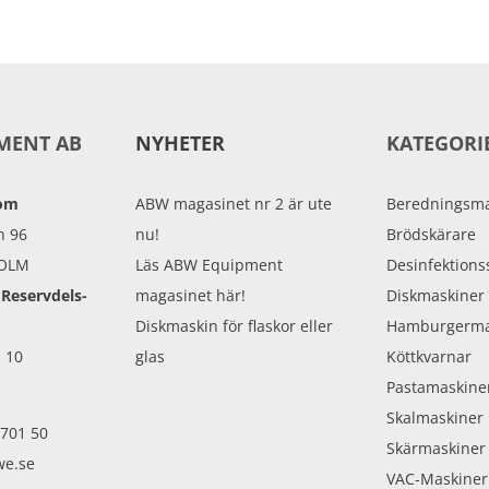
MENT AB
NYHETER
KATEGORI
oom
ABW magasinet nr 2 är ute
Beredningsma
n 96
nu!
Brödskärare
HOLM
Läs ABW Equipment
Desinfektions
 Reservdels-
magasinet här!
Diskmaskiner
Diskmaskin för flaskor eller
Hamburgerma
 10
glas
Köttkvarnar
Pastamaskine
Skalmaskiner
 701 50
Skärmaskiner
we.se
VAC-Maskiner