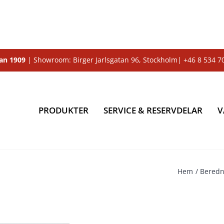
dan 1909
| Showroom: Birger Jarlsgatan 96, Stockholm|
+46 8 534 7
PRODUKTER
SERVICE & RESERVDELAR
V
Hem
Beredn