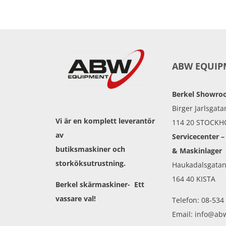
ABW EQUIP
Berkel Showr
Birger Jarlsgata
Vi är en komplett leverantör
114 20 STOCK
av
Servicecenter –
butiksmaskiner och
& Maskinlager
storköksutrustning.
Haukadalsgatan
164 40 KISTA
Berkel skärmaskiner- Ett
vassare val!
Telefon: 08-534
Email: info@ab